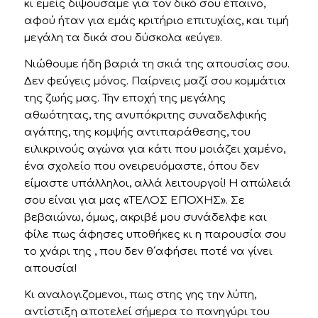
κι εμείς διψουσαμε για τον δικό σου έπαινο,
αφού ήταν για εμάς κριτήριο επιτυχίας, και τιμή
μεγάλη τα δικά σου δύσκολα «εύγε».
Νιώθουμε ήδη βαριά τη σκιά της απουσίας σου.
Δεν φεύγεις μόνος. Παίρνεις μαζί σου κομμάτια
της ζωής μας. Την εποχή της μεγάλης
αθωότητας, της ανυπόκριτης συναδελφικής
αγάπης, της κομψής αντιπαράθεσης, του
ειλικρινούς αγώνα για κάτι που μοιάζει χαμένο,
ένα σχολείο που ονειρευόμαστε, όπου δεν
είμαστε υπάλληλοι, αλλά λειτουργοί! Η απώλειά
σου είναι για μας «ΤΕΛΟΣ ΕΠΟΧΗΣ». Σε
βεβαιώνω, όμως, ακριβέ μου συνάδελφε και
φίλε πως άφησες υποθήκες κι η παρουσία σου
το χνάρι της , που δεν θ΄αφήσει ποτέ να γίνει
απουσία!
Κι αναλογιζομενοι, πως στης γης την λύπη,
αντίστιξη αποτελεί σήμερα το πανηγύρι του