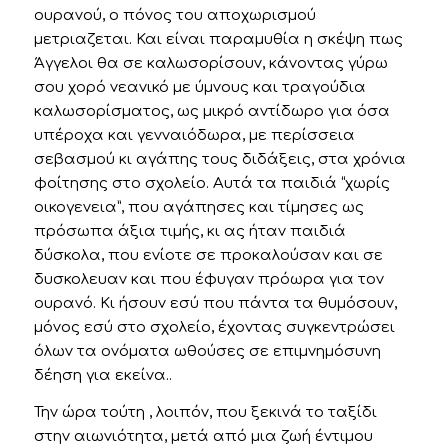
ουρανού, ο πόνος του αποχωρισμού
μετριαζεται. Και είναι παραμυθία η σκέψη πως
Άγγελοι θα σε καλωσορίσουν, κάνοντας γύρω
σου χορό νεανικό με ύμνους και τραγούδια
καλωσορίσματος, ως μικρό αντίδωρο για όσα
υπέροχα και γενναιόδωρα, με περίσσεια
σεβασμού κι αγάπης τους διδάξεις, στα χρόνια
φοίτησης στο σχολείο. Αυτά τα παιδιά “χωρίς
οικογενεια”, που αγάπησες και τίμησες ως
πρόσωπα άξια τιμής, κι ας ήταν παιδιά
δύσκολα, που ενίοτε σε προκαλούσαν και σε
δυσκολευαν και που έφυγαν πρόωρα για τον
ουρανό. Κι ήσουν εσύ που πάντα τα θυμόσουν,
μόνος εσύ στο σχολείο, έχοντας συγκεντρώσει
όλων τα ονόματα ωθούσες σε επιμνημόσυνη
δέηση για εκείνα..
Την ώρα τούτη , λοιπόν, που ξεκινά το ταξίδι
στην αιωνιότητα, μετά από μια ζωή έντιμου