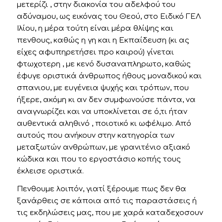
μετερίζι , στην διακονία του αδελφού του
αδύναμου, ως εικόνας του Θεού, στο Ειδικό ΓΕΛ
Ιλίου, η μέρα τούτη είναι μέρα θλίψης και
πενθους, καθώς η γη και η Εκπαίδευση (κι ας
είχες αφυπηρετήσει προ καιρού) γίνεται
φτωχοτερη , με κενό δυσαναπληρωτο, καθώς
έφυγε οριστικά άνθρωπος ήθους μοναδικού και
σπανιου, με ευγένεια ψυχής και τρόπων, που
ήξερε, ακόμη κι αν δεν συμφωνούσε πάντα, να
αναγνωρίζει και να υποκλίνεται σε ό,τι ήταν
αυθεντικά αληθινό , ποιοτικό κι ωφέλιμο. Από
αυτούς που ανήκουν στην κατηγορία των
μεταξωτών ανθρώπων, με γρανιτένιο αξιακό
κώδικα και που το εργοστάσιο κοπής τους
έκλεισε οριστικά.
Πενθουμε λοιπόν, γιατί ξέρουμε πως δεν θα
ξανάρθεις σε κάποια από τις παραστάσεις ή
τις εκδηλώσεις μας, που με χαρά καταδεχοσουν