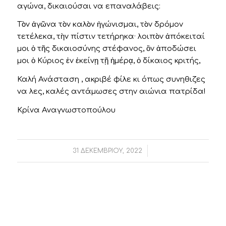
αγώνα, δικαιούσαι να επαναλάβεις:
Τὸν ἀγῶνα τὸν καλὸν ἠγώνισμαι, τὸν δρόμον
τετέλεκα, τὴν πίστιν τετήρηκα· λοιπὸν ἀπόκειταί
μοι ὁ τῆς δικαιοσύνης στέφανος, ὃν ἀποδώσει
μοι ὁ Κύριος ἐν ἐκείνῃ τῇ ἡμέρᾳ, ὁ δίκαιος κριτής,
Καλή Ανάσταση , ακριβέ φίλε κι όπως συνηθιζες
να λες, καλές αντάμωσες στην αιώνια πατρίδα!
Κρίνα Αναγνωστοπούλου
/
31 ΔΕΚΕΜΒΡΊΟΥ, 2022