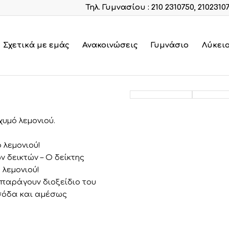
Τηλ. Γυμνασίου : 210 2310750, 2102310
Σχετικά με εμάς
Ανακοινώσεις
Γυμνάσιο
Λύκει
χυμό λεμονιού.
 λεμονιού!
 δεικτών – Ο δείκτης
 λεμονιού!
 παράγουν διοξείδιο του
 σόδα και αμέσως