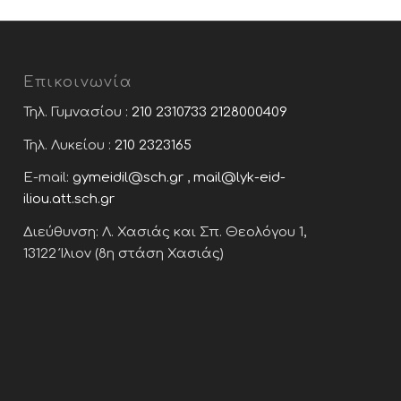
Επικοινωνία
Τηλ. Γυμνασίου :
210 2310733
2128000409
Τηλ. Λυκείου :
210 2323165
E-mail:
gymeidil@sch.gr
,
mail@lyk-eid-
iliou.att.sch.gr
Διεύθυνση: Λ. Χασιάς και Σπ. Θεολόγου 1,
13122 Ίλιον (8η στάση Χασιάς)