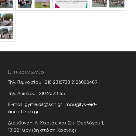
Επικοινωνία
Τηλ. Γυμνασίου :
210 2310733
2128000409
Τηλ. Λυκείου :
210 2323165
E-mail:
gymeidil@sch.gr
,
mail@lyk-eid-
iliou.att.sch.gr
Διεύθυνση: Λ. Χασιάς και Σπ. Θεολόγου 1,
13122 Ίλιον (8η στάση Χασιάς)