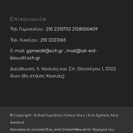
Επικοινωνία
Τηλ. Γυμνασίου :
210 2310733
2128000409
Τηλ. Λυκείου :
210 2323165
E-mail:
gymeidil@sch.gr
,
mail@lyk-eid-
iliou.att.sch.gr
Διεύθυνση: Λ. Χασιάς και Σπ. Θεολόγου 1, 13122
Ίλιον (8η στάση Χασιάς)
© Copyright - Ειδικό Γυμνάσιο Λύκειο Ιλίου | Ένα Σχολείο, Μια
Αγκαλιά
Κατασκευή ιστοσελίδας από DreamWeaver.Gr
.
Χορηγία του