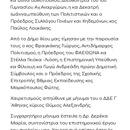
κα Βάνα Βυθοπούλου, Διευθύντρια του 1ου
Γυμνασίου Αγ.Αναργύρων, η κα Δεκατρή
Ιωάννα,υπεύθυνη των Πολιτιστικών και ο
Πρόεδρος Συλλόγου Γονέων και Κηδεμόνων, κος
Παύλος Λουκάκης.
Από το Δήμο Ιλίου μας τίμησαν με την παρουσία
τους ο κος Φραγκάκης Γιώργος, Αντιδήμαρχος
Πολιτισμού, η Πρόεδρος του ΦΑΕΘΩΝΑ κα
Στέλλα Γκιόκα -Λιόση, η Επιστημονική Υπεύθυνη
κα Φίλιου,η κα Γωγώ Ανδρεάδη πρώην Δημοτική
Σύμβουλος και ο Πρόεδρος της Σχολικής
Επιτροπής Βθμιας Εκπαίδευσης κος
Μαρκόπουλος Φώτης.
Χαιρετισμούς απηύθυνε με μήνυμα του ο ΔΔΕ Γ
‘Αθηνας κύριος Θύμιος Αλεξανδρής.
Συγχαρητήριο μήνυμα έστειλε η Δρ. Δερέκα
Μαρία, συντονίστρια του επιστημονικού έργου