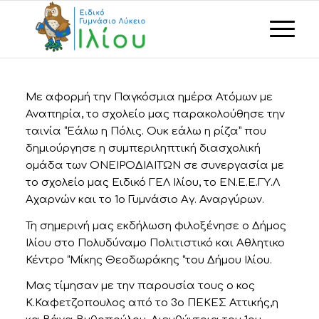
Με αφορμή την Παγκόσμια ημέρα Ατόμων με
Αναπηρία, το σχολείο μας παρακολούθησε την
ταινία “Εάλω η Πόλις. Ουκ εάλω η ρίζα” που
δημιούργησε η συμπεριληπτική διασχολική
ομάδα των ΟΝΕΙΡΟΔΙΑΙΤΩΝ σε συνεργασία με
το σχολείο μας Ειδικό ΓΕΛ Ιλίου, το ΕΝ.Ε.Ε.ΓΥ.Λ
Αχαρνών και το 1ο Γυμνάσιο Αγ. Αναργύρων.
Τη σημερινή μας εκδήλωση φιλοξένησε ο Δήμος
Ιλίου στο Πολυδύναμο Πολιτιστικό και Αθλητικο
Κέντρο “Μίκης Θεοδωράκης “του Δήμου Ιλίου.
Μας τίμησαν με την παρουσία τους ο κος
Κ.Καφετζοπουλος από το 3ο ΠΕΚΕΣ Αττικής,η