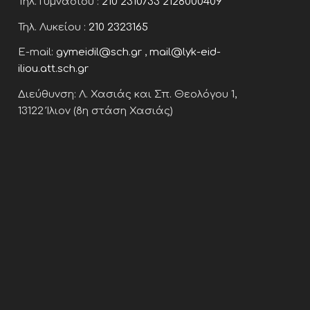
Τηλ. Γυμνασίου :
210 2310733
2128000409
Τηλ. Λυκείου :
210 2323165
E-mail:
gymeidil@sch.gr
,
mail@lyk-eid-
iliou.att.sch.gr
Διεύθυνση: Λ. Χασιάς και Σπ. Θεολόγου 1,
13122 Ίλιον (8η στάση Χασιάς)